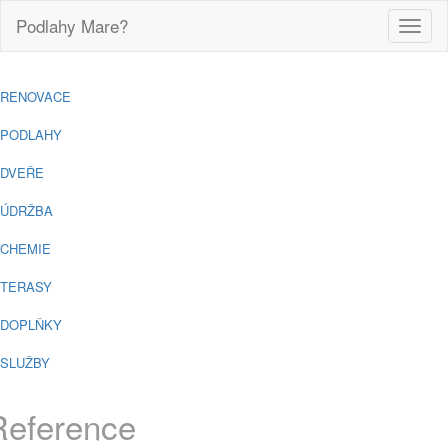
Podlahy Mare?
Toggle
naviga
RENOVACE
PODLAHY
DVEŘE
ÚDRŽBA
CHEMIE
TERASY
DOPLŇKY
SLUŽBY
Reference