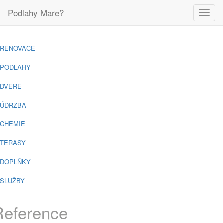
Podlahy Mare?
Toggle
naviga
RENOVACE
PODLAHY
DVEŘE
ÚDRŽBA
CHEMIE
TERASY
DOPLŇKY
SLUŽBY
Reference